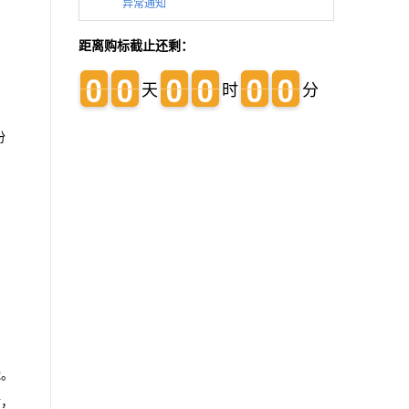
异常通知
距离购标截止还剩：
0
0
0
0
0
0
0
0
0
0
0
0
0
0
0
0
0
0
0
0
0
0
0
0
天
时
分
份
洲
能。
后，