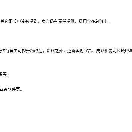
及其它细节中没有提到，卖方仍有责任提供，费用含在总价中。
统进行自主可控升级改造。除此之外，还需实现宜昌、成都和昆明区域PM
备等。
U业务软件等。