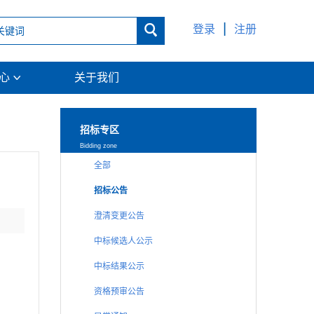
|

登录
注册
中心
关于我们

招标专区
Bidding zone
全部
招标公告
澄清变更公告
中标候选人公示
中标结果公示
资格预审公告