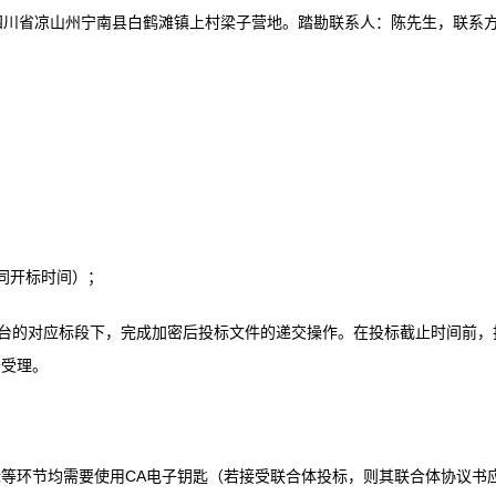
地点：四川省凉山州宁南县白鹤滩镇上村梁子营地。踏勘联系人：陈先生，联系
分（同开标时间）；
在平台的对应标段下，完成加密后投标文件的递交操作。在投标截止时间前，
予受理。
等环节均需要使用CA电子钥匙（若接受联合体投标，则其联合体协议书