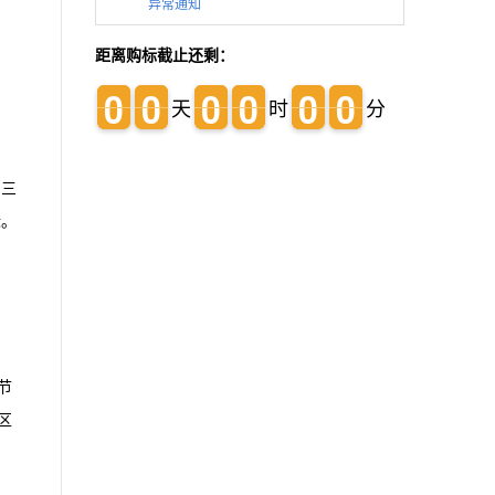
异常通知
距离购标截止还剩：
0
0
0
0
0
0
0
0
0
0
0
0
0
0
0
0
0
0
0
0
0
0
0
0
天
时
分
为三
标。
节
区