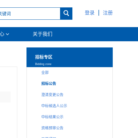
|

登录
注册
中心
关于我们

招标专区
Bidding zone
全部
招标公告
澄清变更公告
中标候选人公示
中标结果公示
资格预审公告