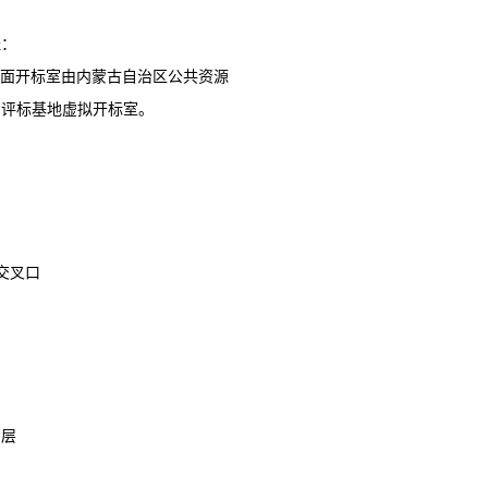
址：
ing。线下不见面开标室由内蒙古自治区公共资源
力评标基地虚拟开标室。
交叉口
 层