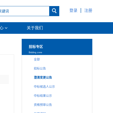
|

登录
注册
中心
关于我们

招标专区
Bidding zone
全部
招标公告
澄清变更公告
中标候选人公示
中标结果公示
资格预审公告