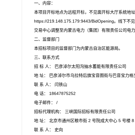
一、内容：
本项目开标地点为远程开标，不见面开标大厅系统地
https://219.148.175.179:9443/BidOpen
交易中心调整至内蒙古电力（集团）有限责任公司电
二、监督部门
本招标项目的监督部门为内蒙古自治区能源局。
三、联系方式
招 标 人： 巴彦淖尔太阳沟抽水蓄能有限责任公司
地 址： 巴彦淖尔市乌拉特后旗宝音图街与巴音宝力格
联 系 人： 闫铁山
电 话： 18647875252
电子邮件： /
招标代理机构： 三峡国际招标有限责任公司
地 址： 北京市通州区粮市街 2 号院成大中心 5 号楼 8
联 系 人： 史向