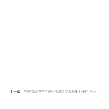
上一篇
三峡南疆塔克拉玛干沙漠新能源基地6×66万千瓦煤电EPC总承包暂估价项目低温省煤器、暖风器及其附属设备采购招标文件的澄清与修改01