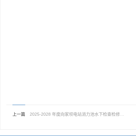
上一篇
2025-2028 年度向家坝电站消力池水下检查检修配合重新招标澄清补遗文件（一）