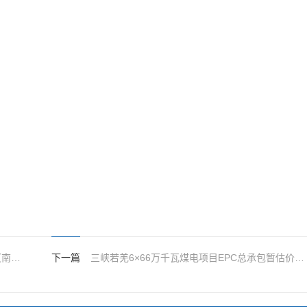
湖北能源风力发电机组和塔筒设备集中采购（南漳、老河口项目）重新招标澄清补遗01
下一篇
三峡若羌6×66万千瓦煤电项目EPC总承包暂估价燃料采制化及附属设备采购澄清补遗文件(一）