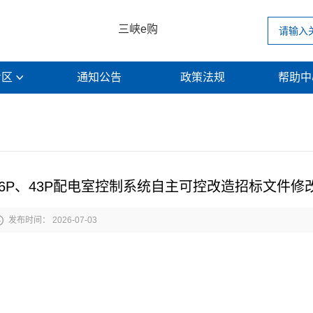
三峡e购
专区
通知公告
政策法规
帮助

6P、43P配电室控制系统自主可控改造招标文件修改

发布时间： 2026-07-03