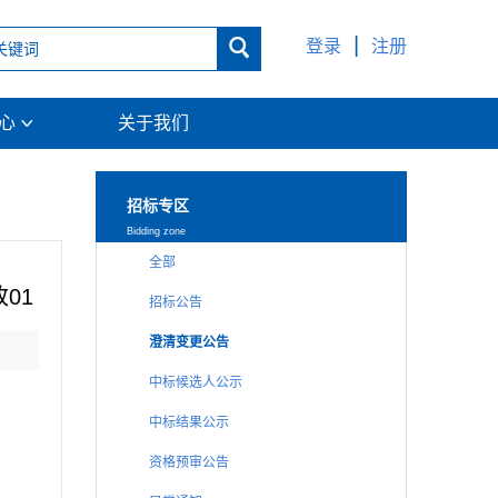
|

登录
注册
中心
关于我们

招标专区
Bidding zone
全部
01
招标公告
澄清变更公告
中标候选人公示
中标结果公示
资格预审公告