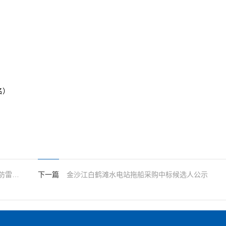
名）
三峡能源青海分公司所属电站2025及2026年防雷检测服务
下一篇
金沙江白鹤滩水电站拖船采购中标候选人公示