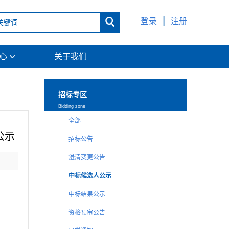
|

登录
注册
中心
关于我们

招标专区
Bidding zone
全部
公示
招标公告
澄清变更公告
中标候选人公示
中标结果公示
资格预审公告