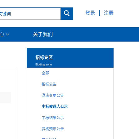
|

登录
注册
中心
关于我们

招标专区
Bidding zone
全部
招标公告
澄清变更公告
中标候选人公示
中标结果公示
资格预审公告