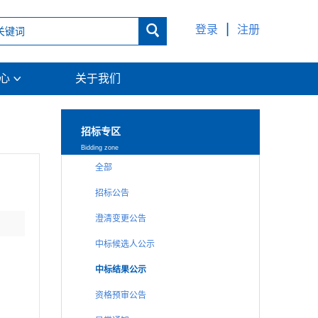
|

登录
注册
中心
关于我们

招标专区
Bidding zone
全部
招标公告
澄清变更公告
中标候选人公示
中标结果公示
资格预审公告