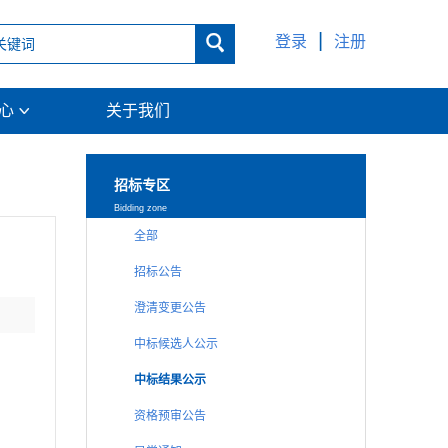
|

登录
注册
中心
关于我们

招标专区
Bidding zone
全部
招标公告
澄清变更公告
中标候选人公示
中标结果公示
资格预审公告