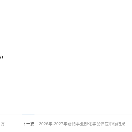
名）
鄂州发电公司一、二期煤场封闭改造工程第三方检测试验服务重新招标中标结果公示
下一篇
2026年-2027年仓储事业部化学品供应中标结果公示