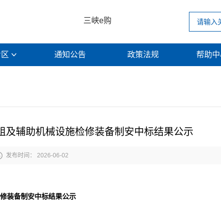
三峡e购
专区
通知公告
政策法规
帮助

电站机组及辅助机械设施检修装备制安中标结果公示

发布时间： 2026-06-02
检修装备制安
中标结果公
示