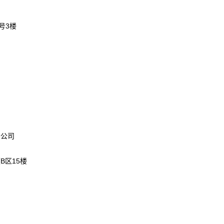
号3楼
分公司
B区15楼