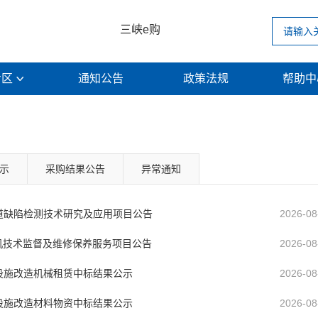
三峡e购
专区
通知公告
政策法规
帮助

示
采购结果公告
异常通知
道缺陷检测技术研究及应用项目公告
2026-08
门机技术监督及维修保养服务项目公告
2026-08
设施改造机械租赁中标结果公示
2026-08
设施改造材料物资中标结果公示
2026-08