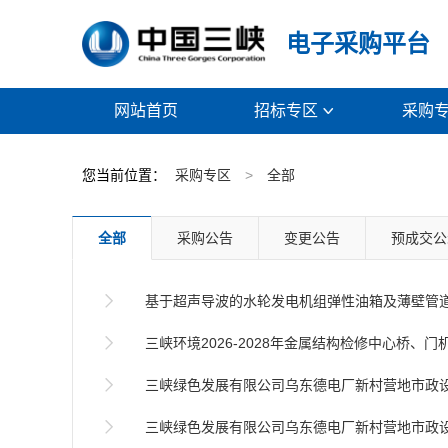
电子采购平台
网站首页
招标专区
采购

您当前位置：
采购专区
>
全部
全部
采购公告
变更公告
预成交公

基于超声导波的水轮发电机组弹性油箱及薄壁管

三峡环境2026-2028年金属结构检修中心桥、

三峡绿色发展有限公司乌东德电厂新村营地市政

三峡绿色发展有限公司乌东德电厂新村营地市政