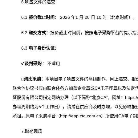
6.响应文件的递交
6.1
报价截止时间：
2026 年1 月 28 日 10 时（北京时间）。
6.2
递交
方式
：
报价截止时间前，按照
电子采购平台
的提示指
6.3
电子身份认证
：
✓
谈判采购
：
不适用
□
询比
采购
：
本项目电子响应文件的离线制作、网上递交、报
联合体协议书应由联合体各方加盖企业章或CA电子印章以及法定代
证股份有限公司指定网站办理（以下简称“北京CA”，网址：https://esign.
办理周期约为5个工作日），请潜在供应商及时办理，以免影响报
承担。原电子采购平台（http://epp.ctg.com.cn）所使用CA电
7.踏勘现场