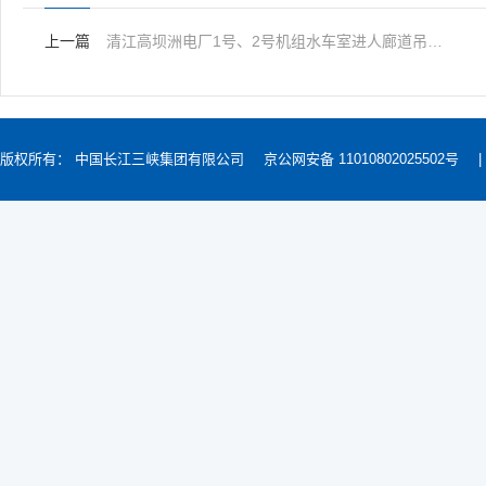
上一篇
清江高坝洲电厂1号、2号机组水车室进人廊道吊装滑轨制安项目公告
版权所有： 中国长江三峡集团有限公司
京公网安备 11010802025502号