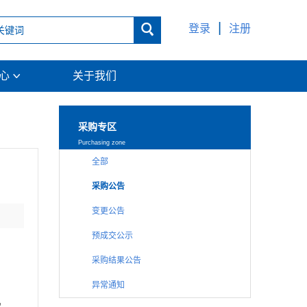
|

登录
注册
中心
关于我们

采购专区
Purchasing zone
全部
采购公告
变更公告
预成交公示
采购结果公告
异常通知