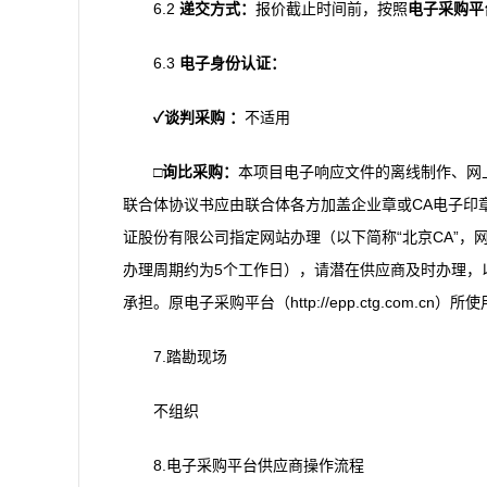
6.2
递交
方式
：
报价截止时间前，按照
电子采购平
6.3
电子身份认证
：
✓
谈判采购
：
不适用
□
询比
采购
：
本项目电子响应文件的离线制作、网
联合体协议书应由联合体各方加盖企业章或CA电子印
证股份有限公司指定网站办理（以下简称“北京CA”，网址：https:
办理周期约为5个工作日），请潜在供应商及时办理，
承担。原电子采购平台（http://epp.ctg.com.cn
7.踏勘现场
不组织
8.电子采购平台供应商操作流程