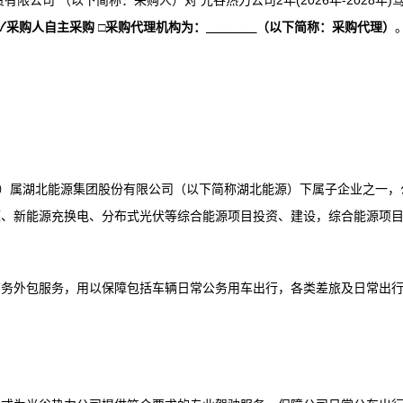
公司 （以下简称：采购人）对 光谷热力公司2年(2026年-2028年)
✓
采购人自主采购
□
采购
代理机构
为：＿＿＿＿
（以下简称：采购代理）
”）属湖北能源集团股份有限公司（以下简称湖北能源）下属子企业之一，
源、新能源充换电、分布式光伏等综合能源项目投资、建设，综合能源项
劳务外包服务，用以保障包括车辆日常公务用车出行，各类差旅及日常出