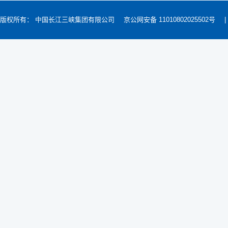
版权所有： 中国长江三峡集团有限公司
京公网安备 11010802025502号