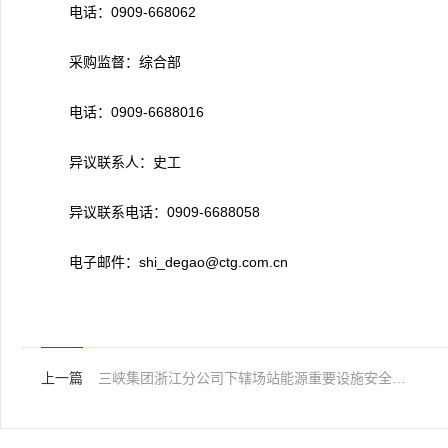
电话：0909-668062
采购监督：综合部
电话：0909-6688016
异议联系人：史工
异议联系电话：0909-6688058
电子邮件：shi_degao@ctg.com.cn
上一篇
三峡集团浙江分公司下辖场站能源重要设施安全风险评估服务项目公告