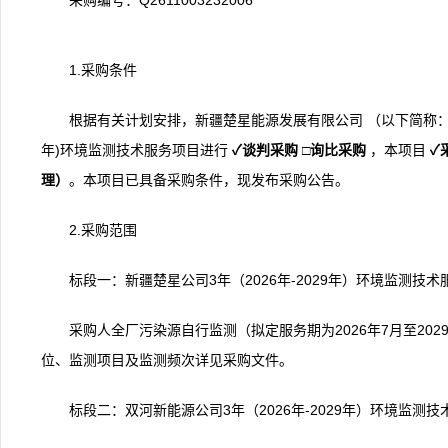
采购编号：Q2611003232006
1.采购条件
根据有关计划安排，新疆楚星能源发展有限公司 （以下简称：采购
年)环境监测技术服务项目进行
✓
谈判采购
□
询比
采购
，本项目
✓
理）
。本项目已具备采购条件，现发布采购公告。
2.采购范围
标段一：新疆楚星公司3年（2026年-2029年）环境监测技术
采购人全厂污染源自行监测（拟定服务期为2026年7月至20
位、监测项目及监测频次详见采购文件。
标段二：双河新能源公司3年（2026年-2029年）环境监测技