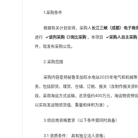
1.采购条件
根据有关计划安排，采购人
长江三峡（成都）电子商
进行  
✓
谈判采购
□
询比
采购
，本项目  
✓
采购人自主采购
件，现发布采购公告。
2.采购范围
采购内容是将秘鲁圣加旺水电站2025年电气和机械
务，包括卸货、理货、仓储、订舱、报关（含制作报关资
段，采用海运方式运输，总货值约400万元，海运物资预估3
以实际发运物资货值、重量和体积为准）。
3.供应商资格要求（以下条件需同时具备）
3.1 资质条件： 具有独立法人资格；