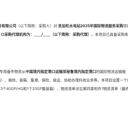
务有限公司
（以下简称：采购人）对
圣加旺水电站2025年国际物流服务采购
项
□
采购
代理机构
为：
＿＿
/
＿＿
（以下简称：采购代理）
。本项目已具备采购
等专用备件物资从
中国境内指定港口运输至秘鲁境内指定港口
的国际物流运输服
料）、报检、装箱、集港、保险、装运、协助办理托收业务等。本项目设置一个
个40GP/HQ和1个20GP集装箱），物资清单详见第四章附件1物资清单（最