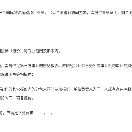
少具有一个国际物流运输项目业绩。（以合同签订时间为准，需提供业绩证明，如合
限制投标（报价）的专业范围及期限内；
续2年亏损，需提供经第三方审计的财务报表。应附经会计师事务所或审计机构审计的财
情况说明书等扫描件；
人不能作为其它报价人的分包人同时参加报价。单位负责人为同一人或者存在控股
标段的同一项目报价。
满足下列要求：      /    。