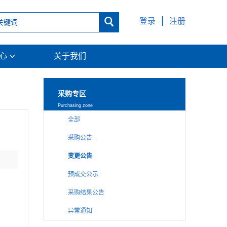
|

登录
注册
中心
关于我们

采购专区
Purchasing zone
全部
采购公告
变更公告
预成交公示
采购结果公告
异常通知