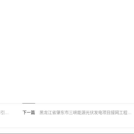
集团物资一级储备基地长江大保护专区供应商引入项目（2026年第三批备品备件）变更公告01
下一篇
黑龙江省肇东市三峡能源光伏发电项目接网工程环境影响评价报告编制变更公告