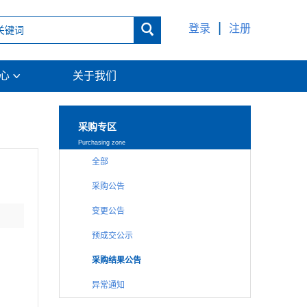
|

登录
注册
中心
关于我们

采购专区
Purchasing zone
全部
采购公告
变更公告
预成交公示
采购结果公告
异常通知