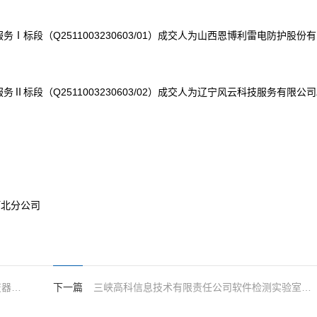
Ⅰ标段（Q2511003230603/01）成交人为山西恩博利雷电防护股份
Ⅱ标段（Q2511003230603/02）成交人为辽宁风云科技服务有限公
河北分公司
新能源公司浠水洗马光伏电站无功补偿时逆变器与SVG无功调节自动切换策略研究成交公告
下一篇
三峡高科信息技术有限责任公司软件检测实验室软硬件设备采购成交结果公告