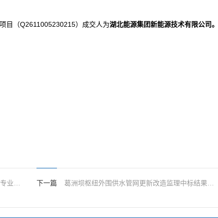
（Q2611005230215）成交人为
湖北能源集团新能源技术有限公司
2026-2029年度三峡电站3AH系列真空断路器专业维护中标结果公示
下一篇
葛洲坝枢纽外围供水管网更新改造监理中标结果公示