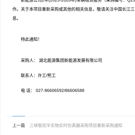
新能源公司2年(2025-2026年)车辆租赁服务（采购编号：Q
作。关于本项目重新采购或其他的相关信息，敬请关注中国长江三峡集团有限公
息。
特此通知！
采购人： 湖北能源集团新能源发展有限公司
联系人：许工/熊工
电 话： 027-86606592/86606588
上一篇
三峡智控半实物实时仿真器采购项目重新采购通知