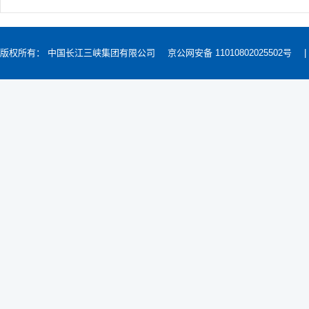
版权所有： 中国长江三峡集团有限公司
京公网安备 11010802025502号