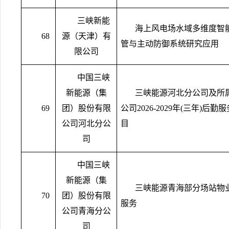
三峡新能
海上风电场水域多维度智
68
源（天津）有
管与主动防御系统研究应用
限公司
中国三峡
新能源（集
三峡能源河北分公司及所
69
团）股份有限
公司
2026-2029年(三年)后勤
公司河北分公
目
司
中国三峡
新能源（集
三峡能源青海部分场站物
70
团）股份有限
服务
公司青海分公
司