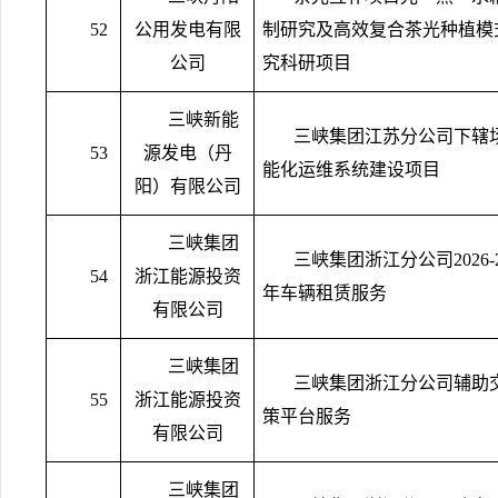
52
公用发电有限
制研究及高效复合茶光种植模
公司
究科研项目
三峡新能
三峡集团江苏分公司下辖
53
源发电（丹
能化运维系统建设项目
阳）有限公司
三峡集团
三峡集团浙江分公司
2026-
54
浙江能源投资
年车辆租赁服务
有限公司
三峡集团
三峡集团浙江分公司辅助
55
浙江能源投资
策平台服务
有限公司
三峡集团