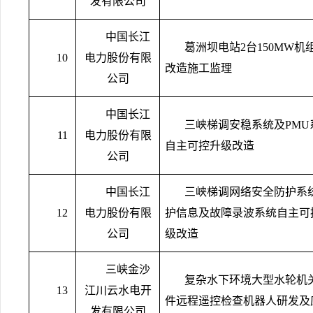
发有限公司
中国长江
葛洲坝电站
2台150MW机
10
电力股份有限
改造施工监理
公司
中国长江
三峡梯调安稳系统及
PM
11
电力股份有限
自主可控升级改造
公司
中国长江
三峡梯调网络安全防护系
12
电力股份有限
护信息及故障录波系统自主可
公司
级改造
三峡金沙
复杂水下环境大型水轮机
13
江川云水电开
件远程遥控检查机器人研发及
发有限公司