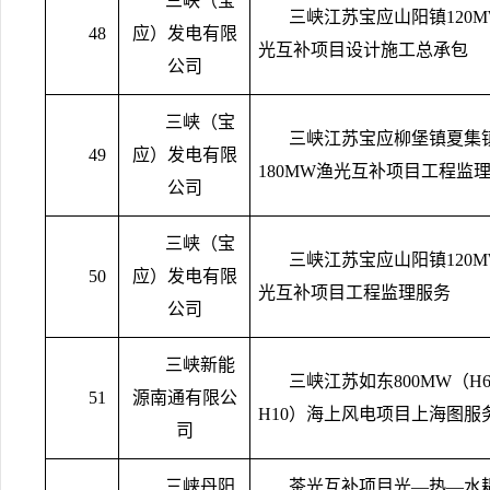
三峡（宝
三峡江苏宝应山阳镇
120
48
应）发电有限
光互补项目设计施工总承包
公司
三峡（宝
三峡江苏宝应柳堡镇夏集
49
应）发电有限
180MW渔光互补项目工程监
公司
三峡（宝
三峡江苏宝应山阳镇
120
50
应）发电有限
光互补项目工程监理服务
公司
三峡新能
三峡江苏如东
800MW（H
51
源南通有限公
H10）海上风电项目上海图服
司
三峡丹阳
茶光互补项目光
—热—水