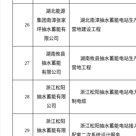
湖北能源
集团南漳张家
湖北南漳抽水蓄能电站生
26
坪抽水蓄能有
营地建设工程
限公司
湖南攸县
湖南攸县抽水蓄能电站生
27
抽水蓄能
营地工程
有限公司
浙江松阳
浙江松阳抽水蓄能电站电
28
抽水蓄能有限
制电缆
公司
浙江松阳
浙江松阳抽水蓄能电站接
29
抽水蓄能有限
配套二次系统设计服务