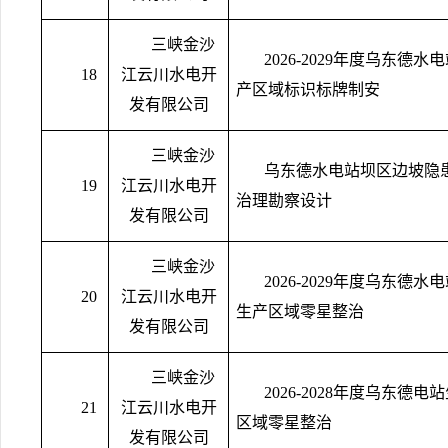
三峡金沙
2026-2029年度乌东德水
18
江云川水电开
产区域标识标牌制安
发有限公司
三峡金沙
乌东德水电站坝区边坡隐
19
江云川水电开
治理勘察设计
发有限公司
三峡金沙
2026-2029年度乌东德水
20
江云川水电开
生产区域零星整治
发有限公司
三峡金沙
2026-2028年度乌东德电
21
江云川水电开
区域零星整治
发有限公司