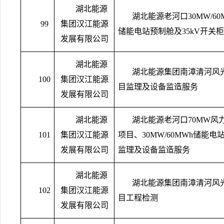
湖北能源
湖北能源老河口
30MW/60
99
集团汉江能源
储能电站预制舱及35kV开关柜
发展有限公司
湖北能源
湖北能源集团南漳清河风
100
集团汉江能源
目监理及设备监造服务
发展有限公司
湖北能源
湖北能源老河口
70MW风
101
集团汉江能源
项目、30MW/60MWh储能电
发展有限公司
监理及设备监造服务
湖北能源
湖北能源集团南漳清河风
102
集团汉江能源
目工程检测
发展有限公司