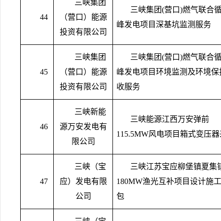
三峡集团
三峡集团
(营口)燃气联合
44
（营口）能源
峰发电项目深基坑监测服务
投资有限公司
三峡集团
三峡集团
(营口)燃气联合
45
（营口）能源
峰发电项目环境监测及环境保
投资有限公司
收服务
三峡新能
三峡能源江西万安弹前
46
源万安发电有
115.5MW风电项目箱式变压
限公司
三峡（宝
三峡江苏宝应柳堡镇夏集
47
应）发电有限
180MW渔光互补项目设计施
公司
包