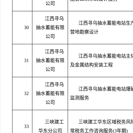
公司
江西寻乌
江西寻乌抽水蓄能电站生
30
抽水蓄能有限
营地勘察设计
公司
江西寻乌
江西寻乌抽水蓄能电站主
31
抽水蓄能有限
及金属结构安装工程
公司
江西寻乌
江西寻乌抽水蓄能电站爆
32
抽水蓄能有限
监测服务
公司
三峡建工
三峡建工华东区域税务风
33
华东分公司
常税务工作咨询服务
(3年期)