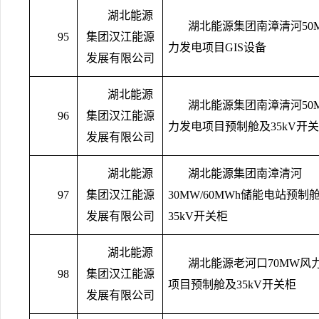
湖北能源
湖北能源集团南漳清河
5
95
集团汉江能源
力发电项目GIS设备
发展有限公司
湖北能源
湖北能源集团南漳清河
5
96
集团汉江能源
力发电项目预制舱及35kV开
发展有限公司
湖北能源
湖北能源集团南漳清河
97
集团汉江能源
30MW/60MWh储能电站预制
发展有限公司
35kV开关柜
湖北能源
湖北能源老河口
70MW风
98
集团汉江能源
项目预制舱及35kV开关柜
发展有限公司