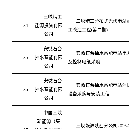
三峡精工
三峡精工分布式光伏电站
34
能源投资有限
工改造工程
(第二期)
公司
安徽石台
安徽石台抽水蓄能电站电
35
抽水蓄能有限
及控制电缆采购
公司
安徽石台
安徽石台抽水蓄能电站消
36
抽水蓄能有限
设备采购与安装工程
公司
中国三峡
新能源（集
三峡能源陕西分公司
2026-