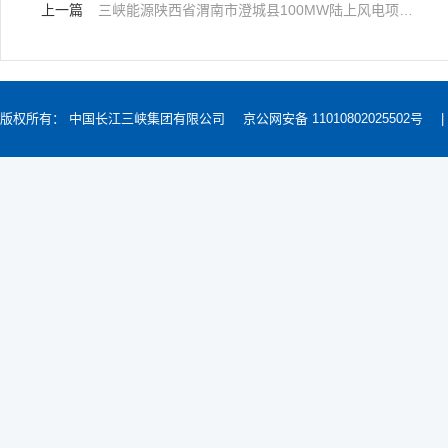
上一篇
三峡能源陕西省渭南市澄城县100MW陆上风电项目地形图测绘及勘测定界专题咨询服务
版权所有： 中国长江三峡集团有限公司
京公网安备 11010802025502号