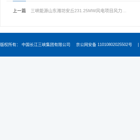
上一篇
三峡能源山东潍坊安丘231.25MW风电项目风力发电机组及塔筒设备采购招标公告
版权所有： 中国长江三峡集团有限公司
京公网安备 11010802025502号