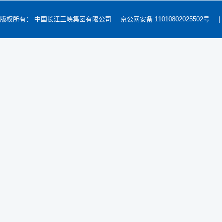
版权所有： 中国长江三峡集团有限公司
京公网安备 11010802025502号