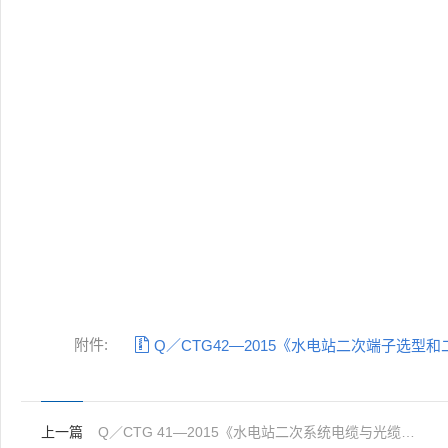
附件:

Q／CTG42—2015《水电站二次端子选
上一篇
Q／CTG 41—2015《水电站二次系统电缆与光缆选型及路由规划技术要求》