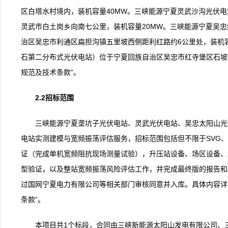
区白塔水村境内，装机容量40MW。三峡能源宁夏灵武沙沟光伏
灵武市白土岗乡向南七公里，装机容量20MW。三峡能源宁夏吴
治区吴忠市利通区扁担沟镇五里坡西侧距利红路约6公里处，装机
石第二分布式光伏电站）位于宁夏回族自治区吴忠市红寺堡区石坡子
规范及技术条款”。
2.2招标范围
三峡能源宁夏垄坑子光伏电站、灵武光伏电站、吴忠太阳山光
电站实测建模与宽频振荡评估服务，招标范围包括但不限于SVG
证（完成单机宽频阻抗现场测量试验），升压站设备、场区设备、
型验证，以及整站宽频振荡风险评估工作，并完成最终版的报告和
过国网宁夏电力有限公司等相关部门审核同意并入库。具体内容详见
条款”。
本项目共1个标段，合同由三峡新能源太阳山发电有限公司、