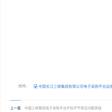
附件:

中国长江三峡集团有限公司电子采购平台运维
上一篇
中国三峡集团电子采购平台开标环节常见问题答疑