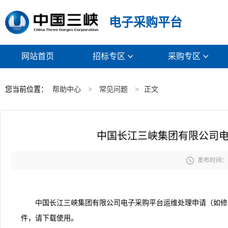
电子采购平台
网站首页
招标专区
采购专区


您当前位置：
帮助中心
>
常见问题
>
正文
中国长江三峡集团有限公司

发布时间： 2
中国长江三峡集团有限公司电子采购平台运维处理申请（如修
件，请下载使用。